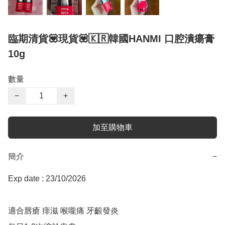
臨期清貨💟現貨💟🇰🇷韓國HANMI 口腔潰瘍膏
10g
數量
−
+
加至購物車
簡介
−
Exp date : 23/10/2026

適合唇瘡 痱滋 喉嚨痛 牙齦發炎
