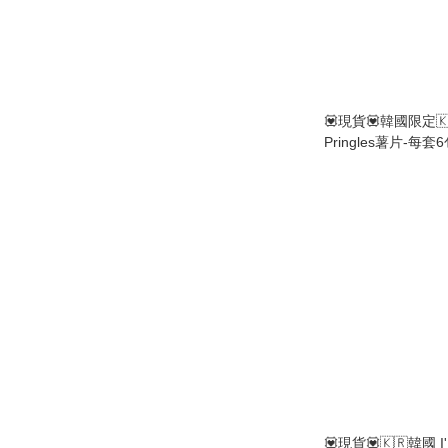
💟現貨💟韓國限定
Pringles薯片-每套
💟現貨💟🇰🇷韓國 