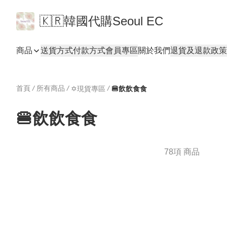
🇰🇷韓國代購Seoul EC
商品
送貨方式
付款方式
會員專區
關於我們
退貨及退款政策
首頁
/
所有商品
/
/
✡️現貨專區
🍔飲飲食食
🍔飲飲食食
78項 商品