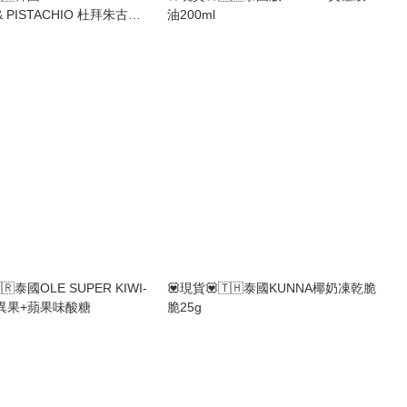
 & PISTACHIO 杜拜朱古力
油200ml
🇷泰國OLE SUPER KIWI-
💟現貨💟🇹🇭泰國KUNNA椰奶凍乾脆
奇異果+蘋果味酸糖
脆25g