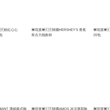
🇷粉紅心心
💟現貨💟🇰🇷韓國HERSHEY’S 香蕉
💟現貨💟
6包
朱古力熱飲杯
20包
I'MINT 濃縮義式咖
💟現貨💟🇰🇷韓國AMOS 冰涼薄荷咖
💟現貨💟