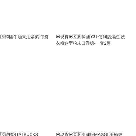
🇰🇷韓國牛油果油紫菜 每袋
💟現貨💟🇰🇷韓國 CU 便利店爆紅 洗
衣粉造型粉末口香糖-一套2樽
🇷韓國STATBUCKS
💟現貨💟🇨🇷泰國版MAGGI 美極豉