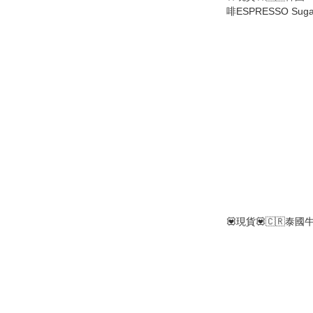
啡ESPRESSO Sug
啡薄荷糖 / AMERI
荷糖
💟現貨💟🇨🇷泰國