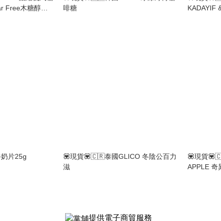
ar Free木糖醇咖
啡糖
KADAYIF
CANO 美式咖啡薄
麻糬批 6入
牛奶片25g
💟現貨💟🇨🇷泰國GLICO 冬陰公百力
💟現貨💟
滋
APPLE 
提供電子商貿服務