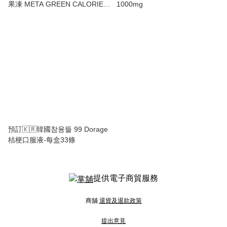
果凍 META GREEN CALORIE
1000mg
CUT JELLY 每盒12入
預訂🇰🇷韓國참융뜰 99 Dorage
桔梗口服液-每盒33條
提供電子商貿服務
商舖
退貨及退款政策
提出意見