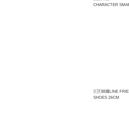
CHARACTER SMA
🇰🇷韓國LINE FRI
SHOES 26CM