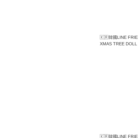
🇰🇷韓國LINE FRI
XMAS TREE DOLL
🇰🇷韓國LINE FR