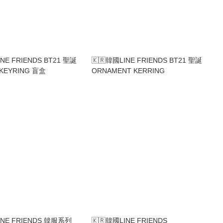
INE FRIENDS BT21 聖誕
🇰🇷韓國LINE FRIENDS BT21 聖誕
KEYRING 盲盒
ORNAMENT KERRING
INE FRIENDS 韓服系列
🇰🇷韓國LINE FRIENDS