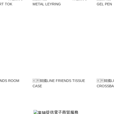
RT TOK
METAL LEYRING
GEL PEN
ENDS ROOM
🇰🇷韓國LINE FRIENDS TISSUE
🇰🇷韓國LI
CASE
CROSSB
提供電子商貿服務