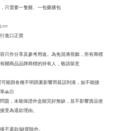
，只需要一隻雞、一包藥膳包

️==

行進口正貨

容只作分享及參考用途。為免混淆視聽，所有商標
有關商品品牌商標的持有人，敬請留意

海運可能因各種不明因素影響而延誤到港，如不能接
🙏🏻

輸問題，未能保證外盒能完好無缺，並不影響貨品使
接受為退款理由。

認後不退款/缺貨除外。
