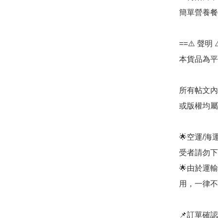
簡單營養餐
==⚠️ 聲明 ⚠
本貨品為平
所有帖文內
或版權均屬
🌟空運/
受者請勿下單
🌟由於運
用，一律不
📌訂單確