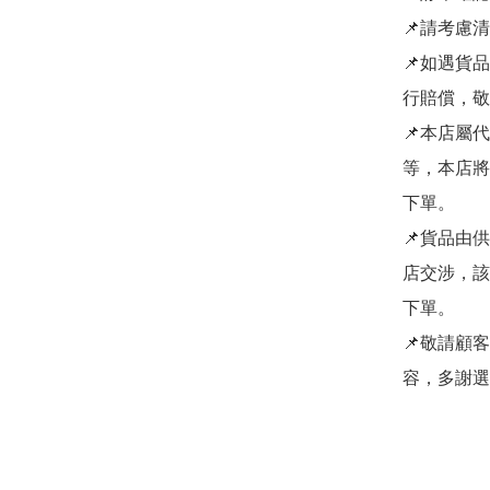
📌請考慮
📌如遇貨
行賠償，敬
📌本店屬
等，本店將
下單。

📌貨品由
店交涉，該
下單。

📌敬請顧
容，多謝選