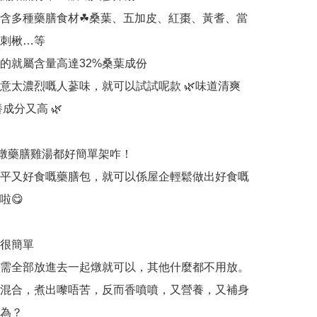
含多種藥膳食材☘桑葉、五加皮、紅棗、黃耆、當
刺楸…等

的就屬含量高達32%桑葉成份

意太濃烈嘅人蔘味，就可以試試呢款 🌿味道清爽
成分又高 🌿

🍲燉藥膳雞湯都好簡單架咋！

平又好食嘅藥膳包，就可以係屋企輕鬆做出好食嘅
😋

很簡單

需全部放進去一起燉就可以，其他什麼都不用放。

混合，煮出嚟唔苦，反而香噴噴，又營養，又補身
為？
