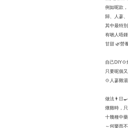
例如呢款，
歸、人蔘、
其中最特別
有啲人唔鍾
甘甜 🌿營養
自己DIY
只要呢個又
🍲人蔘雞湯啦
做法👨🏻‍
燉雞時，只
十幾種中藥
～何樂而不