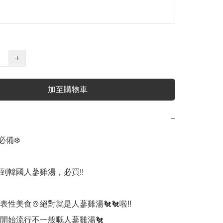
+
加至購物車
−
備❄️

到韓國人蔘雞湯，必買!!

性美食🍲絕對就是人蔘雞湯🐔🐔啦!! 

開始流行不一般嘅人蔘雞湯🐔
