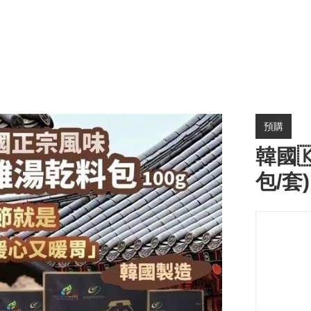
預購
韓國
包/套