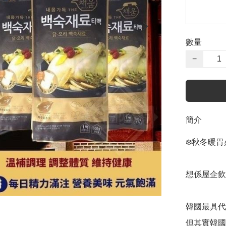
數量
−
簡介
❄️秋冬暖胃必
想係屋企飲
韓國最具代表
但其實韓國