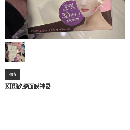
預購
🇰🇷矽膠面膜神器