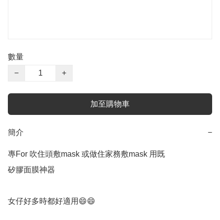
數量
−
+
加至購物車
簡介
−
專For 吹住頭敷mask 或做住家務敷mask 用既 

矽膠面膜神器

女仔好多時都好適用😄😄