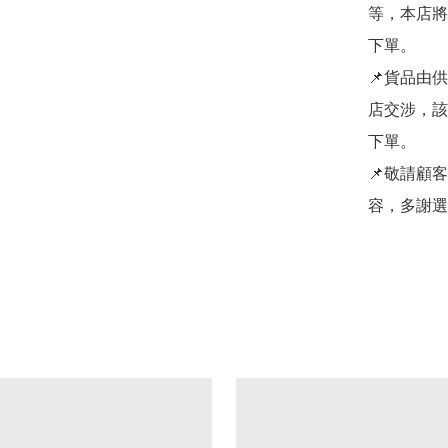
等，本店將
下單。

📌貨品由
店交涉，該
下單。

📌敬請顧
容，多謝選