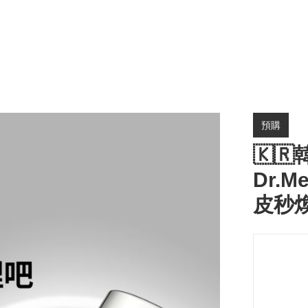
預購
🇰
Dr.M
皮秒煥