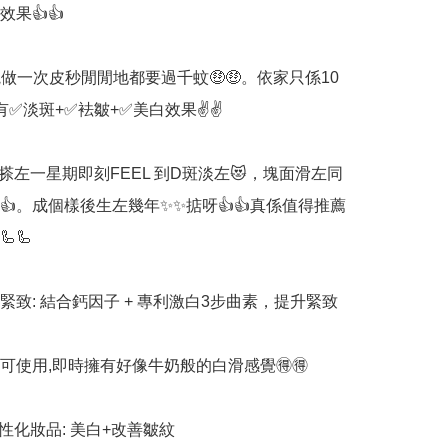
果👍👍

院做一次皮秒閒閒地都要過千蚊🤑🤑。依家只係10
✅淡斑+✅袪皺+✅美白效果✌️✌️

️阿朱媽搽左一星期即刻FEEL 到D斑淡左😻，塊面滑左同
👍。成個樣後生左幾年✨✨掂呀👍👍真係值得推薦
🦾

滑緊致: 結合鈣因子 + 專利激白3步曲素，提升緊致
均可使用,即時擁有好像牛奶般的白滑感覺🉐🉐

性化妝品: 美白+改善皺紋
