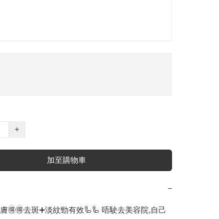
+
加至購物車
−
煥膚🉐🉐去斑➕淡紋勁有效🦾🦾 唔駛去美容院,自己