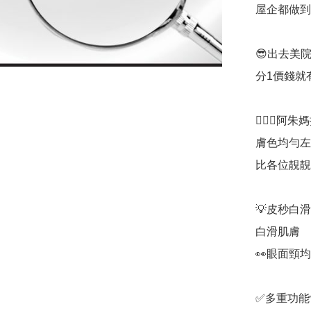
屋企都做到效
😎出去美
分1價錢就有
💆🏻‍♀
膚色均勻左
比各位靚靚🦾
💡皮秒白
白滑肌膚

👀眼面頸
✅多重功能