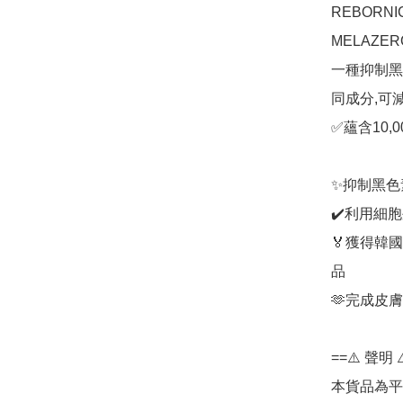
REBOR
MELAZE
一種抑制黑
同成分,可
✅蘊含10,
✨抑制黑色
✔️利用細胞
🏅獲得韓
品

🫶完成皮
==⚠️ 聲明 ⚠
本貨品為平