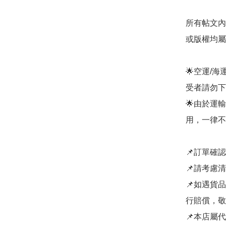
所有帖文內
或版權均屬
🌟空運/
受者請勿下單
🌟由於運
用，一律不
📌訂單確
📌請考慮
📌如遇貨
行賠償，敬
📌本店屬