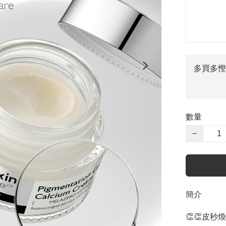
多買多慳
數量
−
簡介
👏👏皮秒