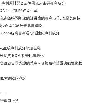
NIC專利原料配合去除黑色素主要專利成分
RO V2～抑制黑色素生成!

色素隨時間加速的活躍度的專利成分, 也是美白協
減少色素沉澱改善肌膚暗啞！

000ppm皮膚更新週期活性化專利成分

素生成專利成分修護雀斑

外基質 ECM 改善肌膚老化

國食藥處告示認證的美白 • 改善皺紋雙重功能性化妝
膚低刺激臨床測試

️==

行進口正貨
