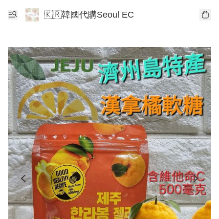
🇰🇷韓國代購Seoul EC