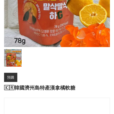
預購
🇰🇷韓國濟州島特產漢拿橘軟糖