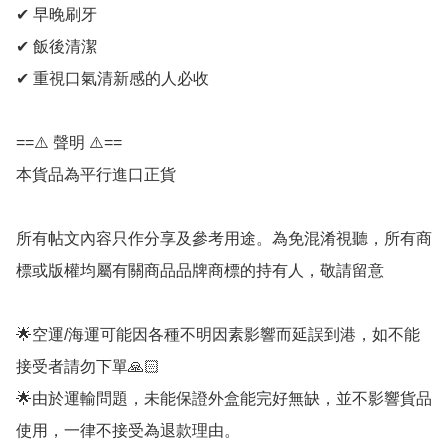
✔ 早晚刷牙

✔ 飯後清潔

✔ 重視口氣清新感的人必收

==⚠️ 聲明 ⚠️==

本貨品為平行進口正貨

所有帖文內容只作分享及參考用途。為免混淆視聽，所有商
標或版權均屬有關商品品牌商標的持有人，敬請留意

🌟空運/海運可能因各種不明因素影響而延誤到港，如不能
接受者請勿下單🙏🏻

🌟由於運輸問題，未能保證外盒能完好無缺，並不影響貨品
使用，一律不接受為退款理由。
