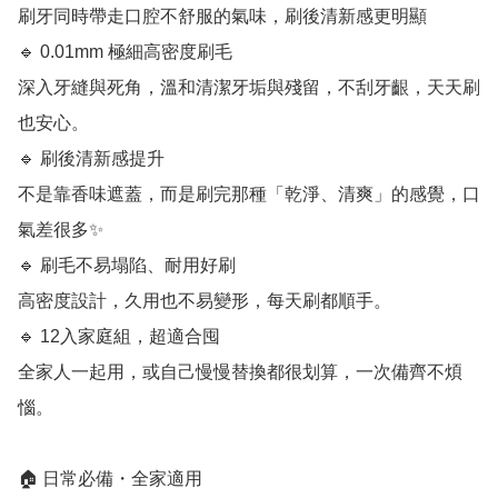
刷牙同時帶走口腔不舒服的氣味，刷後清新感更明顯

🔹 0.01mm 極細高密度刷毛

深入牙縫與死角，溫和清潔牙垢與殘留，不刮牙齦，天天刷
也安心。

🔹 刷後清新感提升

不是靠香味遮蓋，而是刷完那種「乾淨、清爽」的感覺，口
氣差很多✨

🔹 刷毛不易塌陷、耐用好刷

高密度設計，久用也不易變形，每天刷都順手。

🔹 12入家庭組，超適合囤

全家人一起用，或自己慢慢替換都很划算，一次備齊不煩
惱。

🏠 日常必備・全家適用
