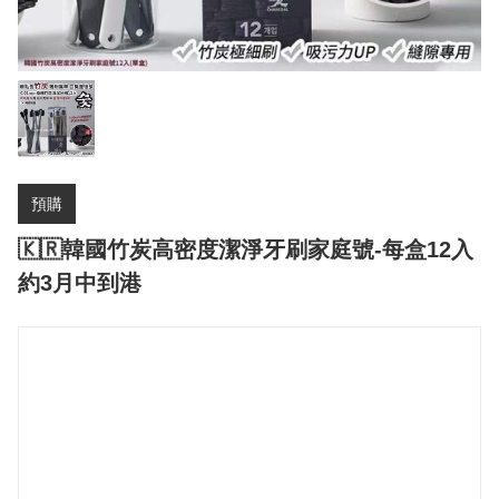
預購
🇰🇷韓國竹炭高密度潔淨牙刷家庭號-每盒12入
約3月中到港