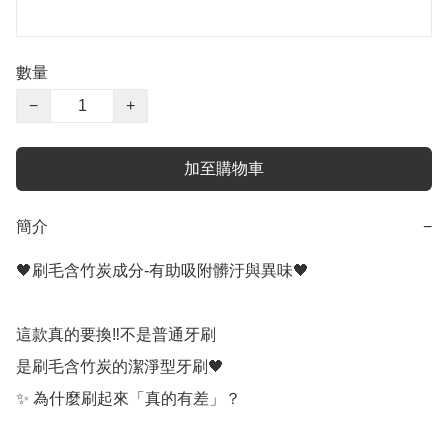
數量
−
+
加至購物車
簡介
−
🖤刷毛含竹炭成分-有助吸附髒汙與異味🖤

這款真的要換‼️不是普通牙刷

是刷毛含竹炭的潔淨型牙刷🖤

✨ 為什麼刷起來「真的有差」？
