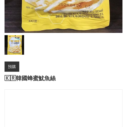
預購
🇰🇷韓國蜂蜜魷魚絲