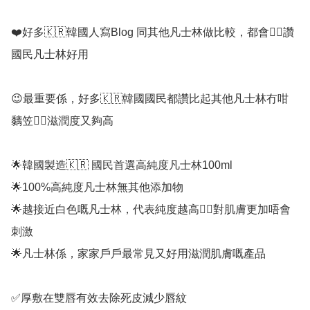
❤️好多🇰🇷韓國人寫Blog 同其他凡士林做比較，都會👍🏻讚
國民凡士林好用

😉最重要係，好多🇰🇷韓國國民都讚比起其他凡士林冇咁
黐笠👍🏻滋潤度又夠高

🌟韓國製造🇰🇷 國民首選高純度凡士林100ml

🌟100%高純度凡士林無其他添加物

🌟越接近白色嘅凡士林，代表純度越高👍🏻對肌膚更加唔會
刺激

🌟凡士林係，家家戶戶最常見又好用滋潤肌膚嘅產品

✅厚敷在雙唇有效去除死皮減少唇紋
