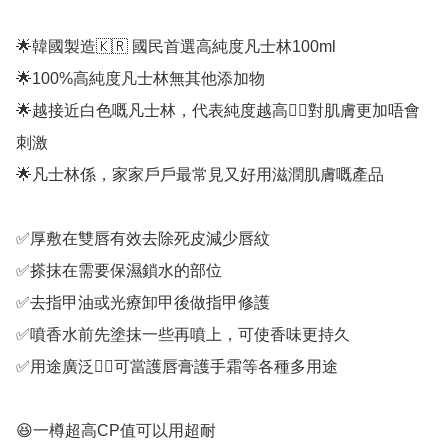
🌟韓國製造🇰🇷 國民首選高純度凡士林100ml

🌟100%高純度凡士林無其他添加物

🌟越接近白色嘅凡士林，代表純度越高👍🏻對肌膚更加唔會
刺激

🌟凡士林係，家家戶戶最常見又好用滋潤肌膚嘅產品

✅厚敷在雙唇有效去除死皮減少唇紋

✅搽抹在需要保濕鎖水的部位

✅去指甲油或光療卸甲後做指甲修護

✅噴香水前先塗抹一些再噴上，可使香味更持久

✅用途廣泛👍🏻可當護唇膏護手霜等各種多用途

😆一樽超高CP值可以用超耐
