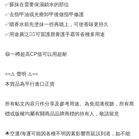
✅搽抹在需要保濕鎖水的部位

✅去指甲油或光療卸甲後做指甲修護

✅噴香水前先塗抹一些再噴上，可使香味更持久

✅用途廣泛👍🏻可當護唇膏護手霜等各種多用途

😆一樽超高CP值可以用超耐

==⚠️ 聲明 ⚠️==

本貨品為平行進口正貨

所有帖文內容只作分享及參考用途。為免混淆視聽，所有商
標或版權均屬有關商品品牌商標的持有人，敬請留意

🌟空運/海運可能因各種不明因素影響而延誤到港，如不能