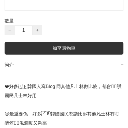
數量
−
+
加至購物車
簡介
−
❤️好多🇰🇷韓國人寫Blog 同其他凡士林做比較，都會👍🏻讚
國民凡士林好用

😉最重要係，好多🇰🇷韓國國民都讚比起其他凡士林冇咁
黐笠👍🏻滋潤度又夠高
