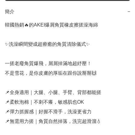
簡介
−
韓國熱銷🔥的AKEI爆屑角質橡皮擦搓澡海綿

✨洗澡瞬間變成超療癒的角質清除儀式✨

一搓老廢角質爆飛，屑屑掉滿地超紓壓！

不是雪花，是你皮膚的厚垢在跟你說掰掰🙌

📌全身適用｜大腿、小腿、手臂、背部都能搓

📌柔軟泡棉｜不刺不癢，敏感肌也OK

📌彈力抓握感｜好握不滑手，洗澡更省力

📌無需用力搓｜角質自然掉落，洗完超滑溜💧
