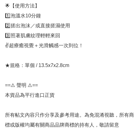
🌟【使用方法】

1️⃣泡溫水10分鐘

2️⃣搓出泡沫／或直接搓濕使用

3️⃣照著肌膚紋理輕輕來回

✌️超療癒視覺＋光滑觸感一次到位！

★規格：單個 / 13.5x7x2.8cm

==⚠️ 聲明 ⚠️==

本貨品為平行進口正貨

所有帖文內容只作分享及參考用途。為免混淆視聽，所有商
標或版權均屬有關商品品牌商標的持有人，敬請留意
