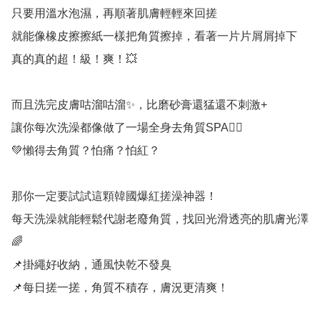
只要用溫水泡濕，再順著肌膚輕輕來回搓

就能像橡皮擦擦紙一樣把角質擦掉，看著一片片屑屑掉下

真的真的超！級！爽！💥

而且洗完皮膚咕溜咕溜✨，比磨砂膏還猛還不刺激+

讓你每次洗澡都像做了一場全身去角質SPA💆‍♀️

💚懶得去角質？怕痛？怕紅？

那你一定要試試這顆韓國爆紅搓澡神器！

每天洗澡就能輕鬆代謝老廢角質，找回光滑透亮的肌膚光澤
🌈

📌掛繩好收納，通風快乾不發臭

📌每日搓一搓，角質不積存，膚況更清爽！
