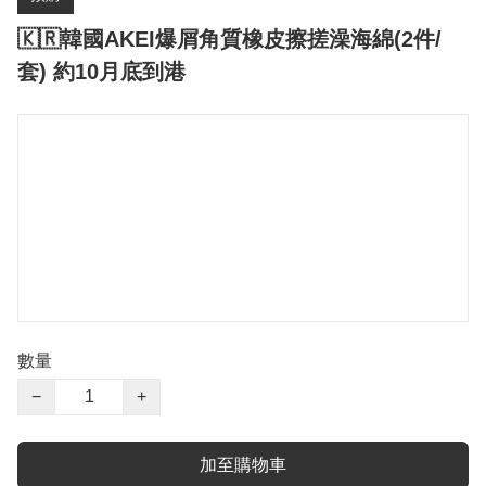
🇰🇷韓國AKEI爆屑角質橡皮擦搓澡海綿(2件/
套) 約10月底到港
數量
−
+
加至購物車