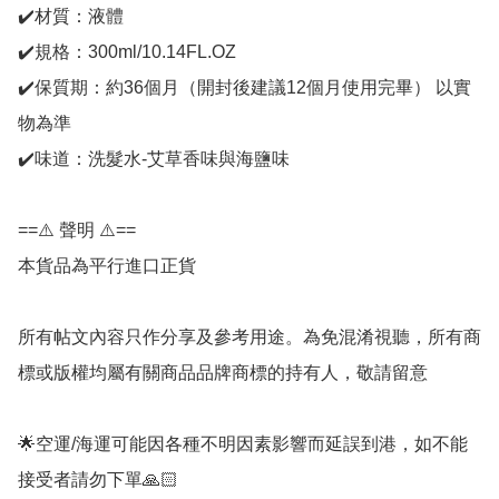
✔️材質：液體

✔️規格：300ml/10.14FL.OZ

✔️保質期：約36個月（開封後建議12個月使用完畢） 以實
物為準

✔️味道：洗髮水-艾草香味與海鹽味

==⚠️ 聲明 ⚠️==

本貨品為平行進口正貨

所有帖文內容只作分享及參考用途。為免混淆視聽，所有商
標或版權均屬有關商品品牌商標的持有人，敬請留意

🌟空運/海運可能因各種不明因素影響而延誤到港，如不能
接受者請勿下單🙏🏻
