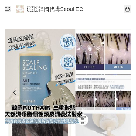
🇰🇷韓國代購Seoul EC