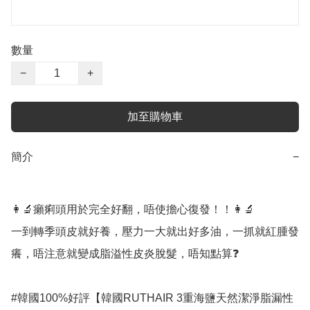
數量
−
+
加至購物車
簡介
−
👩‍🔬癩痢頭用於完全好翻，唔使擔心復發！！👩‍🔬

一到轉季頭皮就好養，壓力一大就出好多油，一抓就紅腫發
癢，唔注意就變成脂溢性皮炎脫髮，唔知點算❓

#韓國100%好評【韓國RUTHAIR 3重海鹽天然潔淨脂漏性