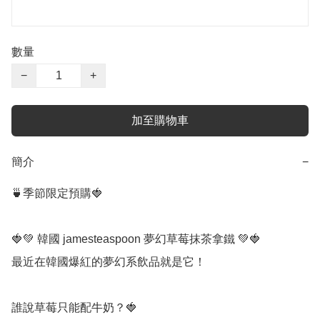
數量
−
+
加至購物車
簡介
−
🍵季節限定預購🍓

🍓💚 韓國 jamesteaspoon 夢幻草莓抹茶拿鐵 💚🍓

最近在韓國爆紅的夢幻系飲品就是它！

誰說草莓只能配牛奶？🍓
