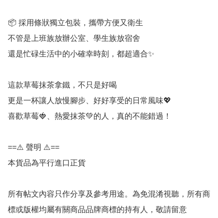
📦 採用條狀獨立包裝，攜帶方便又衛生

不管是上班族放辦公室、學生族放宿舍

還是忙碌生活中的小確幸時刻，都超適合✨

這款草莓抹茶拿鐵，不只是好喝

更是一杯讓人放慢腳步、好好享受的日常風味💖

喜歡草莓🍓、熱愛抹茶💚的人，真的不能錯過！

==⚠️ 聲明 ⚠️==

本貨品為平行進口正貨

所有帖文內容只作分享及參考用途。為免混淆視聽，所有商
標或版權均屬有關商品品牌商標的持有人，敬請留意
