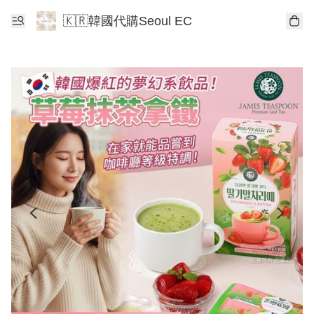
🇰🇷韓國代購Seoul EC