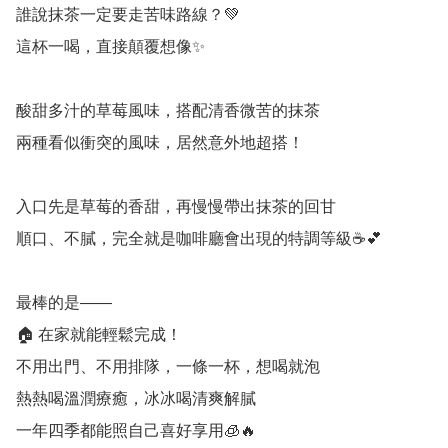
誰說抹茶一定要走苦味路線？💚

這杯一喝，直接顛覆想像✨

酸甜多汁的草莓風味，搭配清香微苦的抹茶

兩種看似衝突的風味，居然意外地超搭！

入口先是草莓的香甜，再慢慢帶出抹茶的回甘

順口、不膩，完全就是咖啡廳會出現的特調等級☕💕

最棒的是——

🏠 在家就能輕鬆完成！

不用出門、不用排隊，一條一杯，想喝就泡

熱熱喝溫潤療癒，冰冰喝清爽解膩

一年四季都能照自己喜好享用🧊🔥
