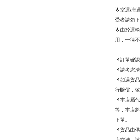
🌟空運/
受者請勿下單
🌟由於運
用，一律不
📌訂單確
📌請考慮
📌如遇貨
行賠償，敬
📌本店屬
等，本店將
下單。

📌貨品由
店交涉，該