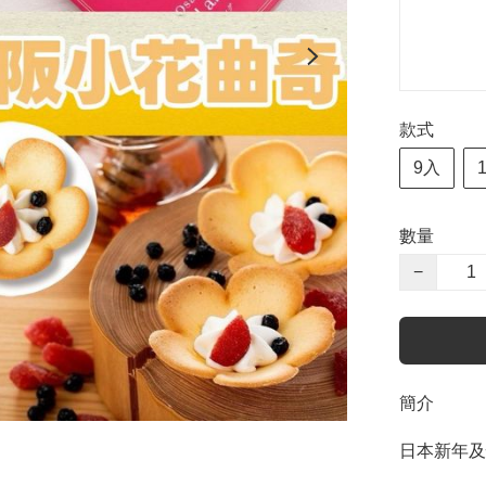
款式
9入
數量
−
簡介
日本新年及