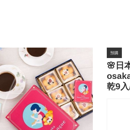
預購
🌸日
osak
乾9入