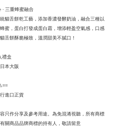
 · 三重蜂蜜融合

統貓舌餅乾工藝，添加香濃發酵奶油，融合三種以
蜂蜜，蛋白打發成蛋白霜，增添輕盈空氣感，口感
貓舌餅酥脆極致，溫潤甜美不膩口！

入禮盒

日本大阪

️==

行進口正貨

容只作分享及參考用途。為免混淆視聽，所有商標
有關商品品牌商標的持有人，敬請留意
