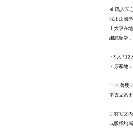
🍯 職人匠心
採用法國傳
上大阪在地
細膩順滑，
・9入 / 12
・原產地：
==⚠️ 聲明 ⚠
本貨品為平
所有帖文內
或版權均屬