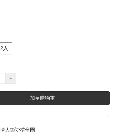
12入
+
加至購物車
−
情人節💘禮盒團
