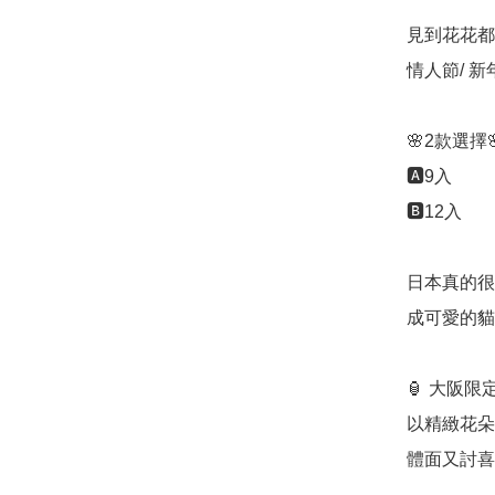
見到花花都心心
情人節/ 新
🌸2款選擇🌸
🅰️9入

🅱️12入

日本真的很
成可愛的貓
🏮 大阪限
以精緻花朵
體面又討喜