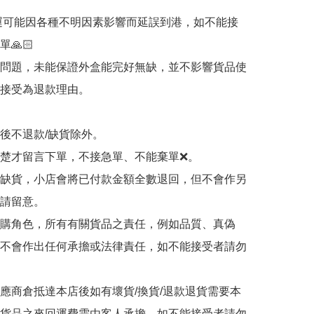
海運可能因各種不明因素影響而延誤到港，如不能接
🙏🏻

輸問題，未能保證外盒能完好無缺，並不影響貨品使
接受為退款理由。

認後不退款/缺貨除外。

清楚才留言下單，不接急單、不能棄單❌。

品缺貨，小店會將已付款金額全數退回，但不會作另
請留意。

代購角色，所有有關貨品之責任，例如品質、真偽
不會作出任何承擔或法律責任，如不能接受者請勿
供應商倉抵達本店後如有壞貨/換貨/退款退貨需要本
貨品之來回運費需由客人承擔，如不能接受者請勿