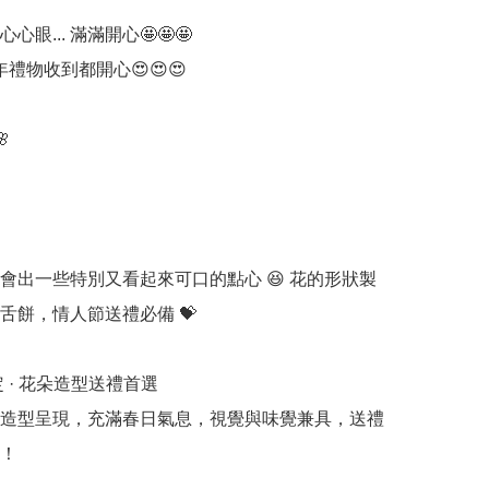
眼... 滿滿開心🤩🤩🤩

年禮物收到都開心😍😍😍



會出一些特別又看起來可口的點心 😆 花的形狀製
舌餅，情人節送禮必備 💝

定 · 花朵造型送禮首選

造型呈現，充滿春日氣息，視覺與味覺兼具，送禮
！
