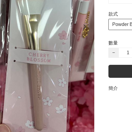
款式
Powder 
數量
−
簡介