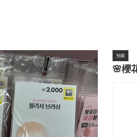
預購
🌸櫻