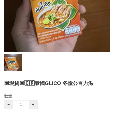
💟現貨💟🇨🇷泰國GLICO 冬陰公百力滋
數量
−
+