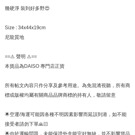
幾硬淨 裝到好多野😍

Size : 34x44x19cm

尼龍質地

==⚠️ 聲明 ⚠️==

本貨品為DAISO 專門店正貨

所有帖文內容只作分享及參考用途。為免混淆視聽，所有商
標或版權均屬有關商品品牌商標的持有人，敬請留意

🌟空運/海運可能因各種不明因素影響而延誤到港，如不能
接受者請勿下單🙏🏻

🌟由於運輸問題，未能保證外盒能完好無缺，並不影響貨品