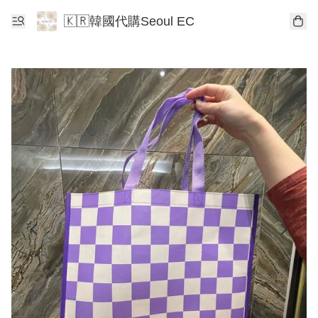
🇰🇷韓國代購Seoul EC