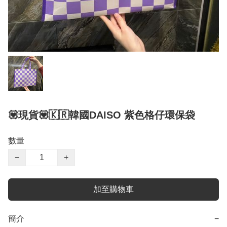
💟現貨💟🇰🇷韓國DAISO 紫色格仔環保袋
數量
−
+
加至購物車
簡介
−