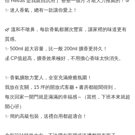
但 Hetras 是我親自試用了 整整一個月 才敢大力推薦的！💯

✨ 迷人香氣，總有一款讓你愛上！

🌿 溫和不嗆鼻，每款香氣都層次豐富，讓家裡的味道更有
質感。

✨ 500ml 超大容量，比一般 200ml 擴香更持久！

💰 CP值超高，擴香效果極好，不用擔心香味太快消失。

✨ 香氣擴散力驚人，全室充滿療癒氛圍！

我放在玄關，15 坪的開放式客廳＋書房都能聞得到，

每次回家一開門就是滿滿的幸福感～（當然，下班本來就超
開心🤣）

✨ 簡約高級包裝，送禮自用都超適合！
