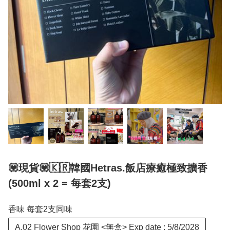
💟現貨💟🇰🇷韓國Hetras.飯店療癒極致擴香
(500ml x 2 = 每套2支)
香味 每套2支同味
A.02 Flower Shop 花園 <無盒> Exp date : 5/8/2028