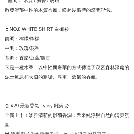
* 基調： 木質 / 麝香 / 琥珀

散發濃郁中性的木質香氣，喚起度假時的悠閒記憶。

🌷NO.8 WHITE SHIRT 白襯衫

前調：檸檬/檸檬 

中調：玫瑰/花香

基調：香脂/豆蔻/麝香

它是一種木香，以中性而奢華的方式傳達了茂密森林深處的
泥土氣息和大樹的粗獷、厚重、濃鬱的香氣。

🌼 #29 最新香氣 Daisy 雛菊 🌼

全新上市！淡雅清新的雛菊香調，帶來純淨與自然的清爽氛
圍。
