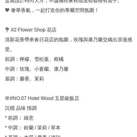
盒裝設計時尚大方，不論擺在家裡或送禮都很有面子。

💖 奢華香氣，一起打造你的專屬空間氛圍！

💐 #2 Flower Shop 花店

清新花香帶來春日花店的氛圍，玫瑰與康乃馨交織出浪漫感
受。

前調：檸檬、雪松葉、柑橘 

中調：玫瑰、小蒼蘭、康乃馨 

基調：麝香、茉莉

🌸#NO.07 Hotel Wood 五星級飯店

沉穩 品味 情調

* 前調： 綠意

* 中調： 鈴蘭 / 茉莉 / 草本
