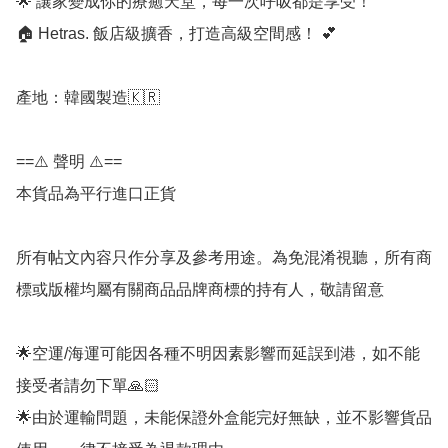
🌟 讓家變成你的療癒天堂，每一次呼吸都是享受！

🏠 Hetras. 飯店級擴香，打造高級空間感！ 💕

產地：韓國製造🇰🇷

==⚠️ 聲明 ⚠️==

本貨品為平行進口正貨

所有帖文內容只作分享及參考用途。為免混淆視聽，所有商
標或版權均屬有關商品品牌商標的持有人，敬請留意

🌟空運/海運可能因各種不明因素影響而延誤到港，如不能
接受者請勿下單🙏🏻

🌟由於運輸問題，未能保證外盒能完好無缺，並不影響貨品