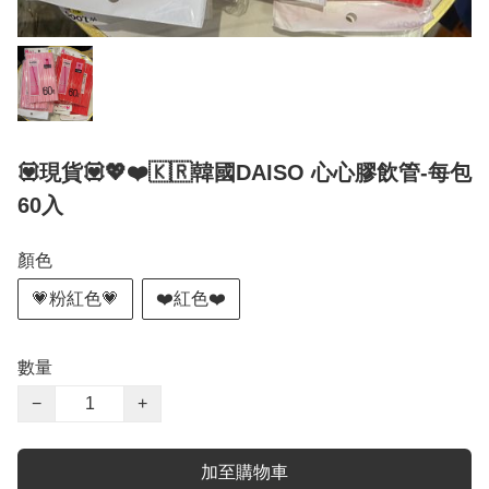
💟現貨💟💖❤️🇰🇷韓國DAISO 心心膠飲管-每包
60入
顏色
💗粉紅色💗
❤️紅色❤️
數量
−
+
加至購物車