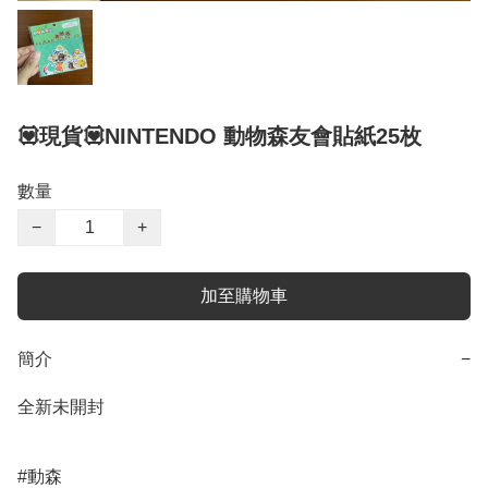
💟現貨💟NINTENDO 動物森友會貼紙25枚
數量
−
+
加至購物車
簡介
−
全新未開封

#動森
