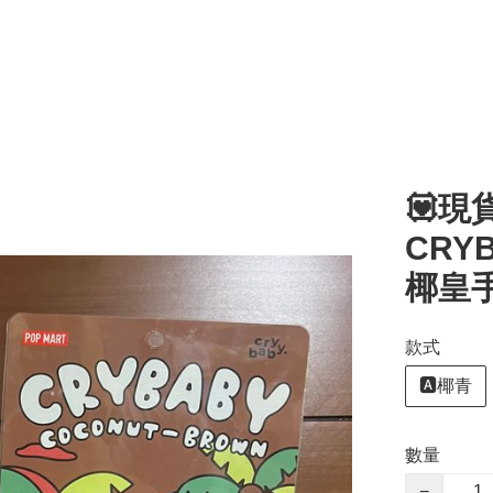
💟現貨
CRY
椰皇
款式
🅰️椰青
數量
−