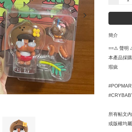
簡介
==⚠️ 聲明 ⚠
本產品採購
瑕疵

#POPMART
#CRYBABY
所有帖文內
或版權均屬