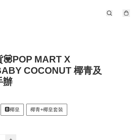
💟POP MART X
BABY COCONUT 椰青及
手辦
🅱️椰皇
椰青+椰皇套裝
+