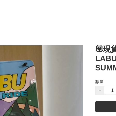
💟現貨
LAB
SUMM
數量
−