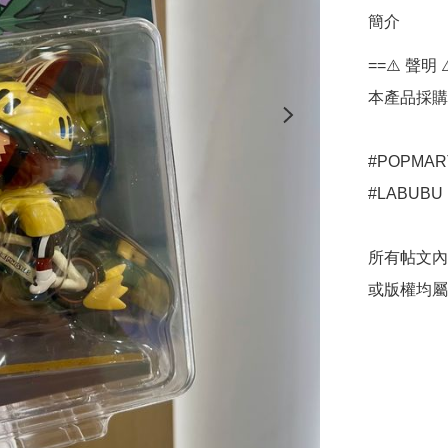
簡介
==⚠️ 聲明 ⚠
本產品採購
#POPMART
#LABUBU

所有帖文內
或版權均屬