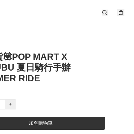
💟POP MART X
UBU 夏日騎行手辦
ER RIDE
+
加至購物車