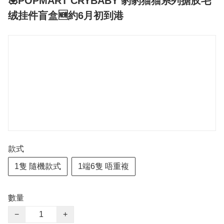
💟POPMART CRYBABY 豹豹猫猫系列搪胶毛
绒挂件盲盒🆕約6月初到港
款式
1隻 隨機款式
1端6隻 唔重複
數量
−
+