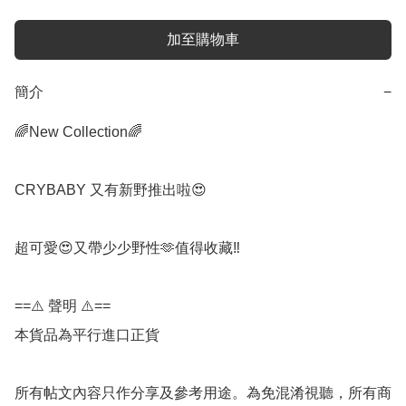
加至購物車
簡介
−
🌈New Collection🌈

CRYBABY 又有新野推出啦😍 

超可愛😍又帶少少野性🫶值得收藏‼️

==⚠️ 聲明 ⚠️==

本貨品為平行進口正貨

所有帖文內容只作分享及參考用途。為免混淆視聽，所有商