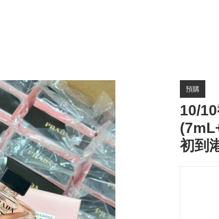
預購
10/
(7mL
初到港