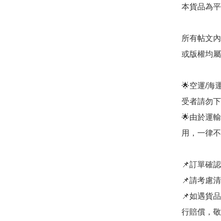
本貨品為平
所有帖文內
或版權均屬
🌟空運/
受者請勿下單
🌟由於運
用，一律不
📌訂單確
📌請考慮
📌如遇貨
行賠償，敬