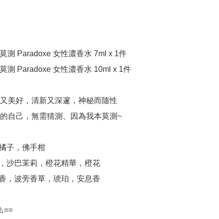
莫測 Paradoxe 女性濃香水 7ml x 1件

莫測 Paradoxe 女性濃香水 10ml x 1件

美又美好，清新又深邃，神秘而隨性

測的自己，無需猜測、因為我本莫測~

，橘子，佛手柑

橙花，沙巴茉莉，橙花精華，橙花

白麝香，波旁香草，琥珀，安息香

️==
