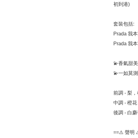
初到港)

套裝包括:

Prada 我本
Prada 我本
💫香氣甜
💫一如莫
前調 - 梨
中調 - 
後調 - 
==⚠️ 聲明 ⚠