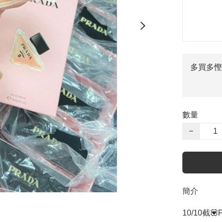
多買多慳
數量
−
簡介
10/10截