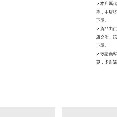
📌本店屬
等，本店將
下單。

📌貨品由
店交涉，該
下單。

📌敬請顧
容，多謝選