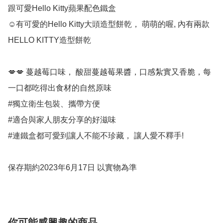
跟可愛Hello Kitty蘋果配色鐵盒

☺️有可愛的Hello Kitty大頭造型餅乾， 萌萌的喔, 內有兩款
HELLO KITTY造型餅乾

💋💋 蔓越莓口味， 酸甜蔓越莓果醬，口感紮實又香脆，每
一口都吃得出食材的自然原味

#獨立衛生包裝、攜帶方便

#適合與家人朋友分享的好滋味

#連鐵盒都可愛到讓人不能不珍藏， 讓人愛不釋手!

保存期約2023年6月17日 以實物為準
你可能感興趣的商品