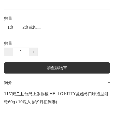
數量
1盒
2盒或以上
數量
−
+
加至購物車
簡介
−
11/7截🇹🇼台灣正版授權 HELLO KITTY蔓越莓口味造型餅
乾60g / 10塊入 (約9月初到港)
