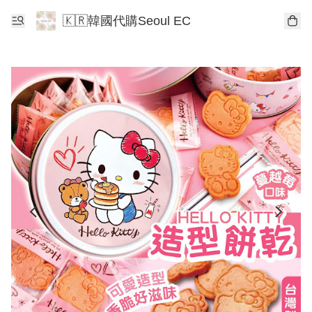
🇰🇷韓國代購Seoul EC