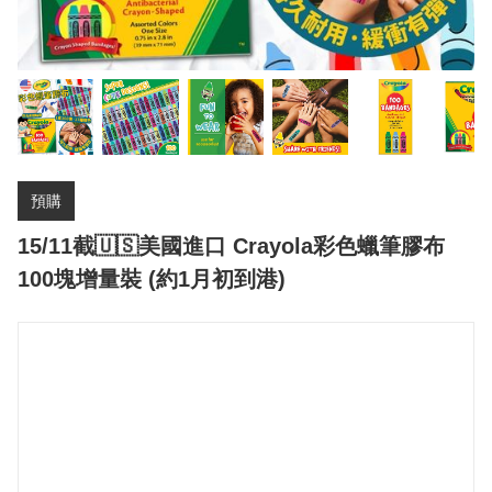
預購
15/11截🇺🇸美國進口 Crayola彩色蠟筆膠布
100塊增量裝 (約1月初到港)