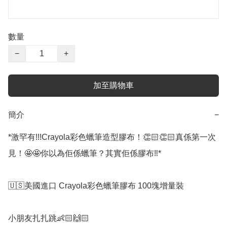
數量
−
+
加至購物車
簡介
−
*激罕有!!!Crayola彩色蠟筆造型膠布！👏🏻👏🏻真係第一次
見！🤩🤩你以為佢係蠟筆？其實佢係膠布‼️*

🇺🇸美國進口 Crayola彩色蠟筆膠布 100塊增量裝

小朋友扎扎跳👶🏻🙌🏻
