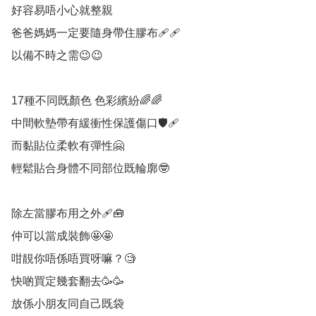
好容易唔小心就整親

爸爸媽媽一定要隨身帶住膠布🩹🩹

以備不時之需😉😉

17種不同既顏色 色彩繽紛🌈🌈

中間軟墊帶有緩衝性保護傷口🛡️🩹

而黏貼位柔軟有彈性🤗

輕鬆貼合身體不同部位既輪廓🤓

除左當膠布用之外🩹🧰

仲可以當成裝飾🤩🤩

咁靚你唔係唔買呀嘛？🧐

快啲買定幾套翻去🥳🥳

放係小朋友同自己既袋
