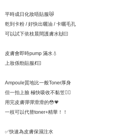
平時成日化妝唔貼服😿

乾到卡粉 / 好快出曬油 / 卡曬毛孔

可以試下依枝晨間護膚水🙌🏻

皮膚會即時pump 滿水💧

上妝係勁貼服💃🏻

Ampoule質地比一般Toner厚身

但一拍上臉 極快吸收不黏笠👍🏻

用完皮膚彈彈滑滑的😳💗

一枝可以代替toner+精華！！

✅快速為皮膚保濕注水
