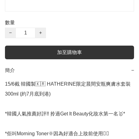
數量
−
+
加至購物車
簡介
−
15/6截 韓國製🇰🇷 HATHERINE限定晨間安瓶爽膚水套裝
300ml (約7月底到港)

*韓國人氣推薦好評‼️ 拎過Get It Beauty化妝水第一名🥇*

*佢叫Morning Toner🌞因為好適合上妝前使用👍🏻
