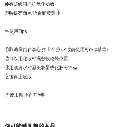
仲有舒緩同埋抗氧化功效

即時提亮面色 唔會面黃黃🌝

✏️使用Tips

①取適量倒在掌心 拍上全臉 (✓妝前使用可skip精華)

②可以用化妝棉濕敷較乾燥位置

③用護膚水沾濕美妝蛋或化妝海綿🧽

之後再上底妝

📦使用期: 約2025年
你可能感興趣的商品