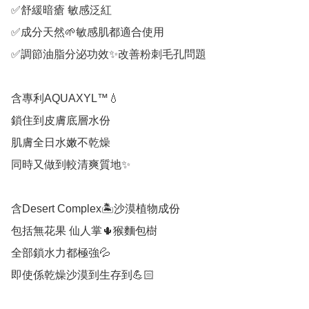
✅舒緩暗瘡 敏感泛紅

✅成分天然🌱敏感肌都適合使用

✅調節油脂分泌功效✨改善粉刺毛孔問題

含專利AQUAXYL™️💧

鎖住到皮膚底層水份

肌膚全日水嫩不乾燥

同時又做到較清爽質地✨

含Desert Complex🏝沙漠植物成份

包括無花果 仙人掌🌵猴麵包樹

全部鎖水力都極強💦

即使係乾燥沙漠到生存到💪🏻
