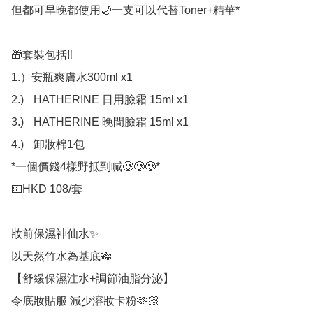
但都可早晚都使用🌙一支可以代替Toner+精華*

🎁套裝包括‼️

1.）安瓶爽膚水300ml x1

2.)	HATHERINE 日用臉霜 15ml x1

3.)	HATHERINE 晚間臉霜 15ml x1

4.)	卸妝棉1包

*一個價錢4樣野抵到喊🥲🥲🥲*

💵HKD 108/套

妝前保濕神仙水✨

以天然竹水為基底🎋

【舒緩保濕注水+調節油脂分泌】

令底妝貼服 減少溶妝卡粉🫶🏻
