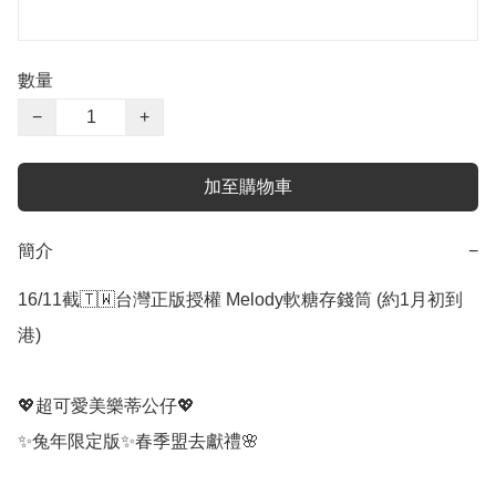
數量
−
+
加至購物車
簡介
−
16/11截🇹🇼台灣正版授權 Melody軟糖存錢筒 (約1月初到
港)

💖超可愛美樂蒂公仔💖

✨兔年限定版✨春季盟去獻禮🌸
