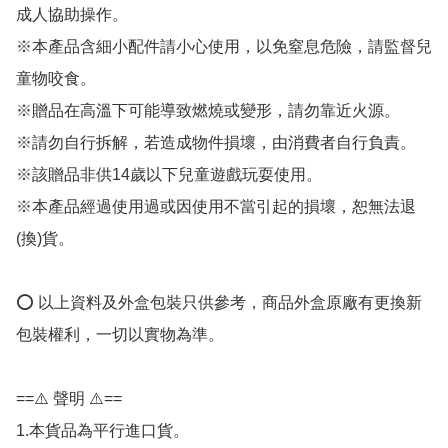
成人協助操作。

※本產品含細小配件請小心使用，以免窒息危險，請監督兒
童物咬食。

※贈品在高溫下可能導致燃燒或變形，請勿靠近火源。

※請勿自行拆解，若造成物件損壞，由消費者自行負責。

※該贈品非供14歲以下兒童遊戲玩耍使用。

※本產品經過使用過或因使用不當引起的損壞，恕無法退
(換)貨。

⭕️ 以上資料及外盒包裝只供參考，商品外盒原廠有更換新
包裝權利，一切以實物為準。

==⚠️ 聲明 ⚠️==

1.本貨品為平行進口貨。
