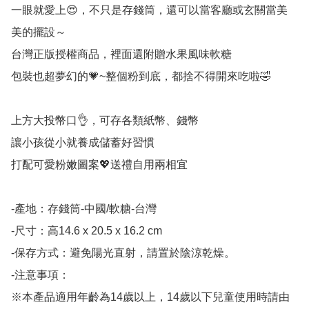
一眼就愛上😍，不只是存錢筒，還可以當客廳或玄關當美
美的擺設～

台灣正版授權商品，裡面還附贈水果風味軟糖

包裝也超夢幻的💗~整個粉到底，都捨不得開來吃啦🤣

上方大投幣口👌，可存各類紙幣、錢幣

讓小孩從小就養成儲蓄好習慣

打配可愛粉嫩圖案💖送禮自用兩相宜

-產地：存錢筒-中國/軟糖-台灣

-尺寸：高14.6 x 20.5 x 16.2 cm

-保存方式：避免陽光直射，請置於陰涼乾燥。

-注意事項：

※本產品適用年齡為14歲以上，14歲以下兒童使用時請由