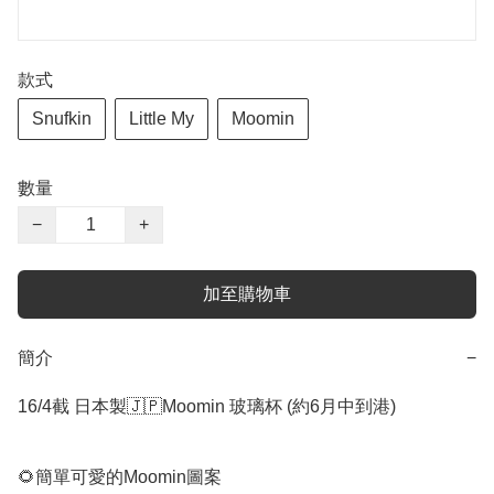
款式
Snufkin
Little My
Moomin
數量
−
+
加至購物車
簡介
−
16/4截 日本製🇯🇵Moomin 玻璃杯 (約6月中到港)

🌻簡單可愛的Moomin圖案
