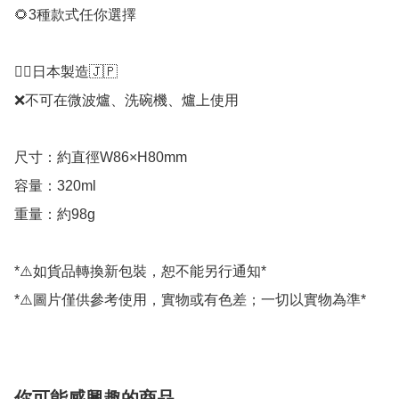
🌻3種款式任你選擇

👉🏻日本製造🇯🇵

❌不可在微波爐、洗碗機、爐上使用

尺寸：約直徑W86×H80mm

容量：320ml

重量：約98g

*⚠️如貨品轉換新包裝，恕不能另行通知*

*⚠️圖片僅供參考使用，實物或有色差；一切以實物為準*
你可能感興趣的商品