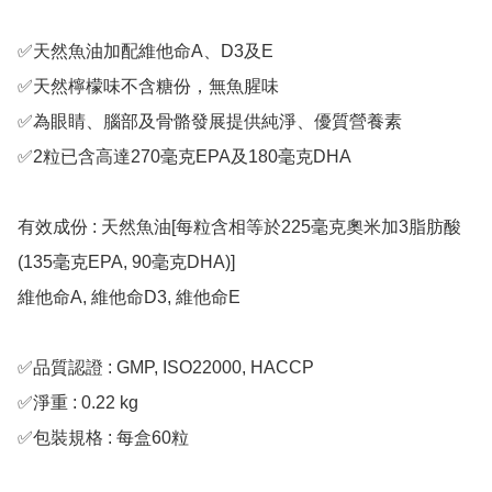
✅天然魚油加配維他命A、D3及E

✅天然檸檬味不含糖份，無魚腥味

✅為眼睛、腦部及骨骼發展提供純淨、優質營養素

✅2粒已含高達270毫克EPA及180毫克DHA

有效成份 : 天然魚油[每粒含相等於225毫克奧米加3脂肪酸
(135毫克EPA, 90毫克DHA)]

維他命A, 維他命D3, 維他命E

✅品質認證 : GMP, ISO22000, HACCP

✅淨重 : 0.22 kg

✅包裝規格 : 每盒60粒
