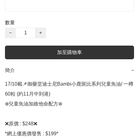
數量
−
+
加至購物車
簡介
−
17/10截📌御藥堂迪士尼Bambi小鹿斑比系列兒童魚油/ 一樽
60粒 (約11月中到港)

❄️兒童魚油加維他命配方❄️

❌原價 : $248❌

*網上優惠價發售 : $199*
