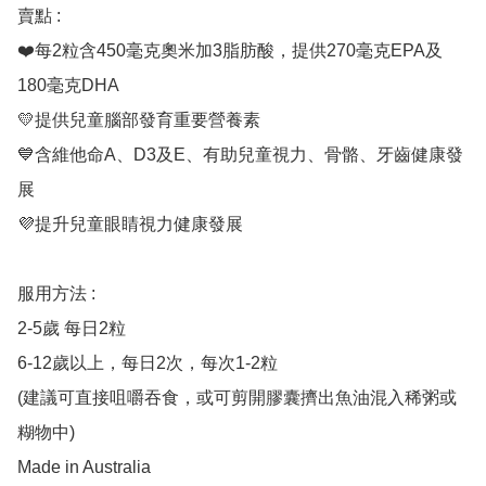
賣點 : 

❤️每2粒含450毫克奧米加3脂肪酸，提供270毫克EPA及
180毫克DHA

💛提供兒童腦部發育重要營養素

💙含維他命A、D3及E、有助兒童視力、骨骼、牙齒健康發
展

💜提升兒童眼睛視力健康發展

服用方法 : 

2-5歲 每日2粒

6-12歲以上，每日2次，每次1-2粒

(建議可直接咀嚼吞食，或可剪開膠囊擠出魚油混入稀粥或
糊物中)

Made in Australia
