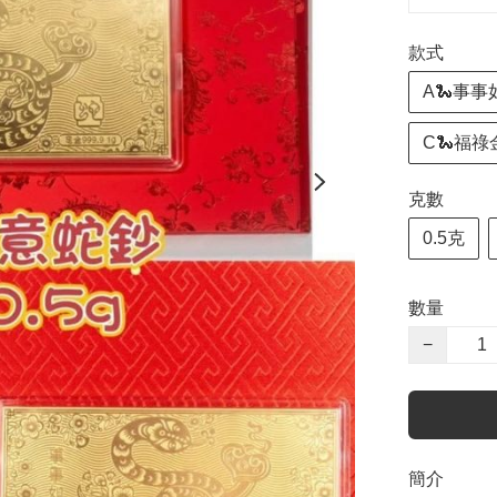
款式
A🐍事
C🐍福
克數
0.5克
數量
−
簡介