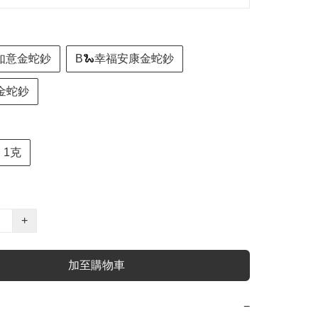
事如意金蛇鈔
B🐍幸福安康金蛇鈔
祿金蛇鈔
1克
+
加至購物車
−