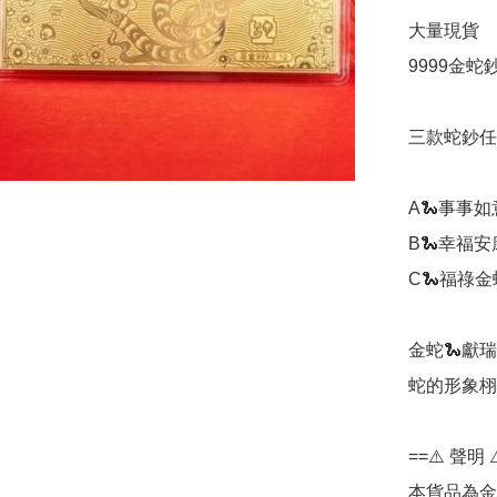
大量現貨

9999金蛇鈔
三款蛇鈔任
A🐍事事如
B🐍幸福安
C🐍福祿金
金蛇🐍獻瑞
蛇的形象栩
==⚠️ 聲明 ⚠
本貨品為金