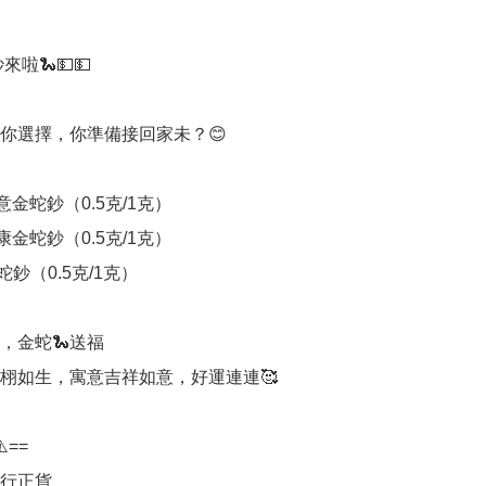
來啦🐍💵💵

你選擇，你準備接回家未？😊

意金蛇鈔（0.5克/1克）

康金蛇鈔（0.5克/1克）

蛇鈔（0.5克/1克）

，金蛇🐍送福

栩如生，寓意吉祥如意，好運連連🥰

️==

行正貨