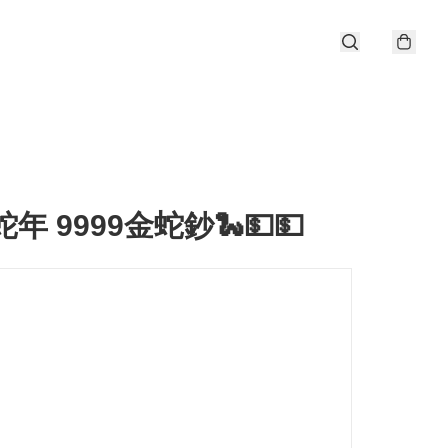
蛇年 9999金蛇鈔🐍💵💵