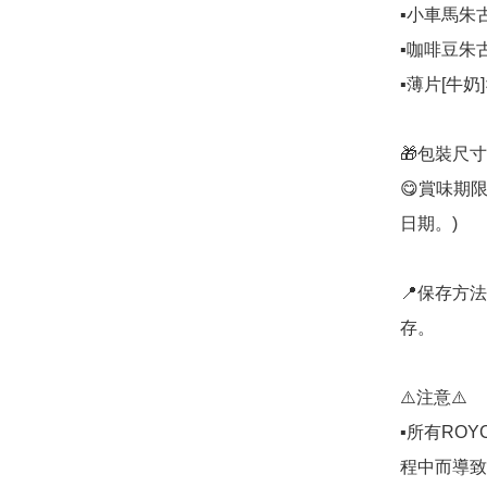
▪️小車馬朱古
▪️咖啡豆朱古
▪️薄片[牛奶]×
🎁包裝尺寸: 
😋賞味期
日期。) 

📍保存方法
存。

⚠️注意⚠️

▪️所有R
程中而導致