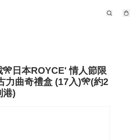
1截🎌日本ROYCE' 情人節限
古力曲奇禮盒 (17入)🎌(約2
港)