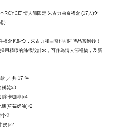
日本ROYCE' 情人節限定 朱古力曲奇禮盒 (17入)🎌
)

7 件禮盒包裝💞，朱古力和曲奇也能同時品嘗到😋！

採用精緻的絲帶設計🎀，可作為情人節禮物，及新
款 ／ 共 17 件

餅乾x3

[摩卡咖啡]x4

餅[草莓奶油]×2

]×2

奶]×2
