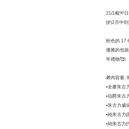
21/1截🎌
(約2月中到港
粉色的 1
優雅的包裝
年禮物🥰!

🎁內容量: 8
▪️全麥朱古力
▪️伯爵朱古力
▪️朱古力威化
▪️純朱古力[甜
▪️純朱古力[牛