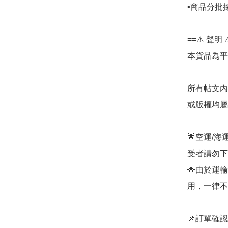
▪️商品分
==⚠️ 聲明 ⚠
本貨品為平
所有帖文內
或版權均屬
🌟空運/
受者請勿下單
🌟由於運
用，一律不
📌訂單確