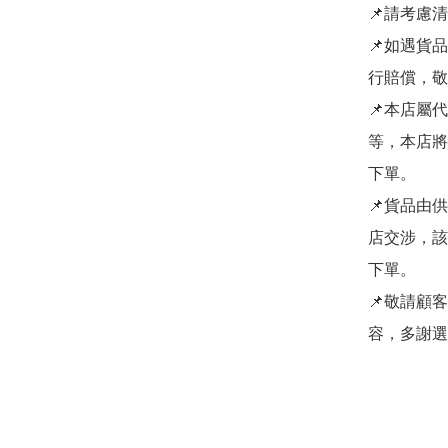
📌請考慮
📌如遇貨
行賠償，敬
📌本店屬
等，本店將
下單。

📌貨品由
店交涉，該
下單。

📌敬請顧
容，多謝選