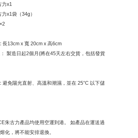
力x1

力x1袋（34g）

2

長13cm x 寬 20cm x 高6cm

限： 製造日起2個月(將在45天左右交貨，包括發貨
: 避免陽光直射、高溫和潮濕，並在 25°C 以下儲
OYCE朱古力產品均使用空運到港。 如產品在運送過
熔化，將不能安排退換。
