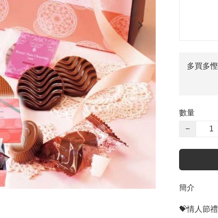
多買多慳
數量
−
簡介
💝情人節禮