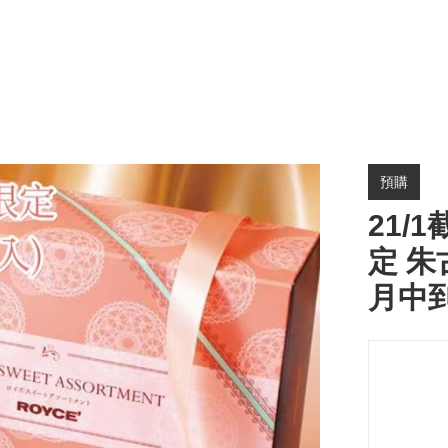
預購
21/
定 朱
月中到