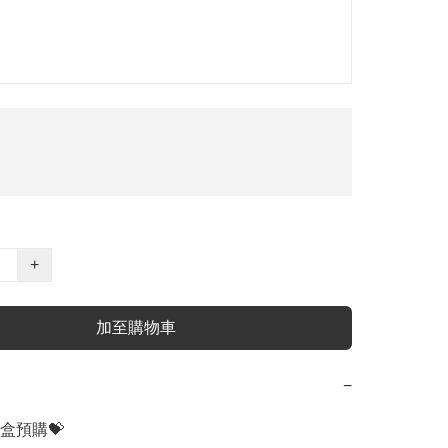
+
加至購物車
−
盒預購💝
