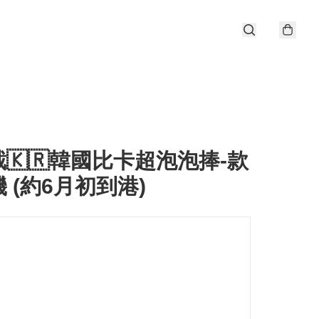
4截🇰🇷韓國比卡超泡泡捧-款
 (約6月初到港)