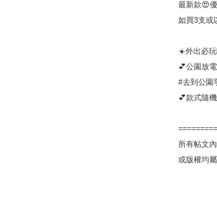
最新款😍優
如買3支或
☀️外出必玩啊
💕公園放電
#去到公園爭
💕款式隨機
=========
所有帖文內
或版權均屬