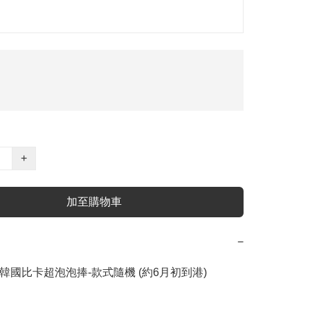
+
加至購物車
−
🇷韓國比卡超泡泡捧-款式隨機 (約6月初到港)
