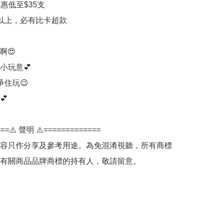
惠低至$35支

以上，必有比卡超款

😍

小玩意💕

住玩😉



==⚠️ 聲明 ⚠️=============

容只作分享及參考用途。為免混淆視聽，所有商標
有關商品品牌商標的持有人，敬請留意。