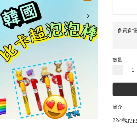
多買多慳
數量
−
簡介
22/4截