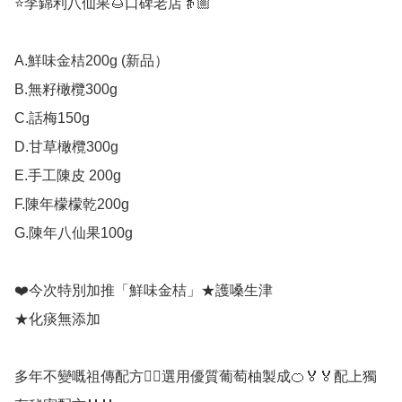
⭐李錦利八仙果🌰口碑老店👵🏼

A.鮮味金桔200g (新品）

B.無籽橄欖300g 

C.話梅150g

D.甘草橄欖300g 

E.手工陳皮 200g  

F.陳年檬檬乾200g 

G.陳年八仙果100g  

❤️今次特別加推「鮮味金桔」★護嗓生津

★化痰無添加

多年不變嘅祖傳配方👍🏻選用優質葡萄柚製成🍊🏅🏅配上獨