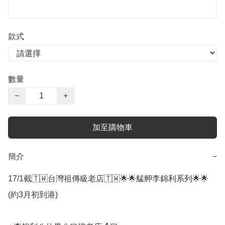
款式
數量
−
+
加至購物車
簡介
−
17/1截🇹🇼台灣祖傳級老店🇹🇼🌟🌟艋舺李錦利系列🌟🌟
(約3月初到港)
