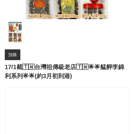
預購
17/1截🇹🇼台灣祖傳級老店🇹🇼🌟🌟艋舺李錦
利系列🌟🌟(約3月初到港)