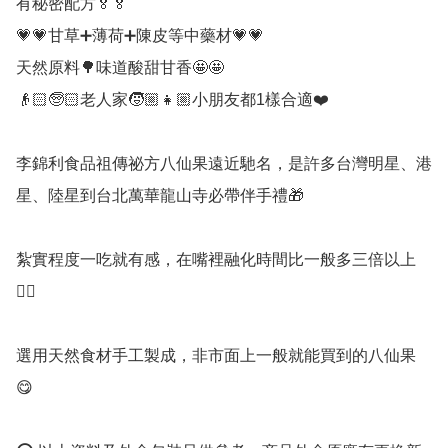
有秘密配方🏅🏅

💗💗甘草➕薄荷➕陳皮等中藥材💗💗

天然原料🌳味道酸甜甘香🤩🤩

👴🏻🧓🏻老人家🧒🏼👧🏼小朋友都1樣合適❤️

李錦利食品祖傳祕方八仙果遠近馳名，是許多台灣明星、港
星、陸星到台北萬華龍山寺必帶伴手禮🎁

紮實程度一吃就有感，在嘴裡融化時間比一般多三倍以上
👍🏻

選用天然食材手工製成，非市面上一般就能買到的八仙果
😋
