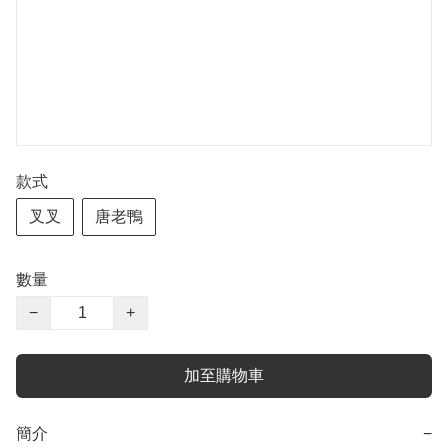
款式
叉叉
唐老鴨
數量
−
+
加至購物車
簡介
−