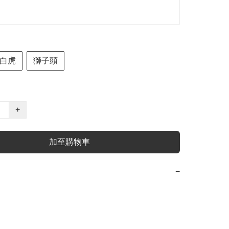
白虎
獅子頭
+
加至購物車
−