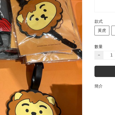
款式
黃虎
數量
−
簡介