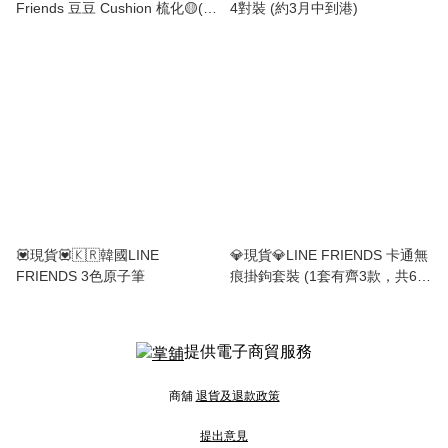
Friends 豆豆 Cushion 梳化🟡(約
4對裝 (約3月中到港)
3月中到港)
💟現貨💟🇰🇷韓國LINE
💎現貨💎LINE FRIENDS 卡通無
FRIENDS 3色原子筆
痕掛鉤套裝 (1套有齊3款，共6
個)
提供電子商貿服務
商舖
退貨及退款政策
提出意見