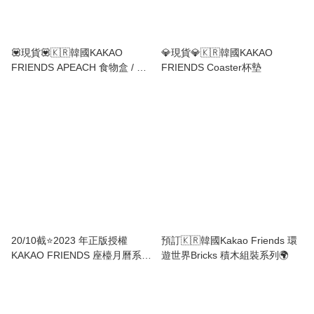
💟現貨💟🇰🇷韓國KAKAO
💎現貨💎🇰🇷韓國KAKAO
FRIENDS APEACH 食物盒 / 小
FRIENDS Coaster杯墊
毛巾盒
20/10截⭐2023 年正版授權
預訂🇰🇷韓國Kakao Friends 環
KAKAO FRIENDS 座檯月曆系列
遊世界Bricks 積木組裝系列🌍
⭐(約11月底到港)